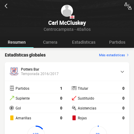
Carl McCluskey
Centrocampista - 40años
Resumen
Carrera
Estadísticas
Partidos
Estadísticas globales
Más estadísticas
Potters Bar
Temporada 2016/2017
Partidos
1
Titular
0
Suplente
0
Sustituido
0
Gol
0
Asistencias
0
Amarillas
0
Rojas
0