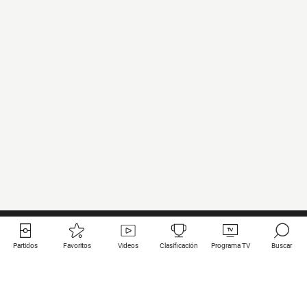
Partidos
Favoritos
Videos
Clasificación
Programa TV
Buscar
Enlaces útiles
Equipos
Todos los partidos
PSG
Partidos en directo
Bayern Munich