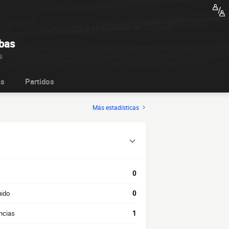
bas
s
as
Partidos
Más estadísticas
0
uido
0
ncias
1