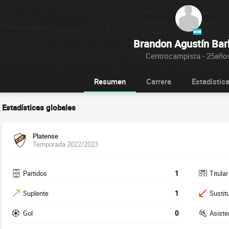
Brandon Agustín Bar
Centrocampista - 25año
Resumen
Carrera
Estadístic
Estadísticas globales
Platense
Temporada 2022/2023
Partidos
1
Titular
Suplente
1
Sustit
Gol
0
Asiste