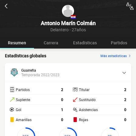
Antonio Marín Colmán
Delantero - 27años
Resumen
Carrera
Estadísticas
Partidos
Estadísticas globales
Más estadísticas
Guaireña
Temporada 2022/2023
Partidos
2
Titular
2
Suplente
0
Sustituido
2
Gol
1
Asistencias
0
Amarillas
0
Rojas
0