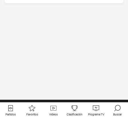
Partidos
Favoritos
Videos
Clasificación
Programa TV
Buscar
Enlaces útiles
Equipos