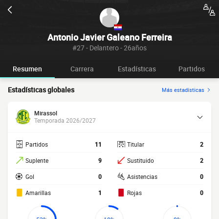
Antonio Javier Galeano Ferreira
#27 - Delantero - 26años
Resumen
Carrera
Estadísticas
Partidos
Estadísticas globales
Más estadísticas
Mirassol
Temporada 2026/2027
Partidos
11
Titular
2
Suplente
9
Sustituido
2
Gol
0
Asistencias
0
Amarillas
1
Rojas
0