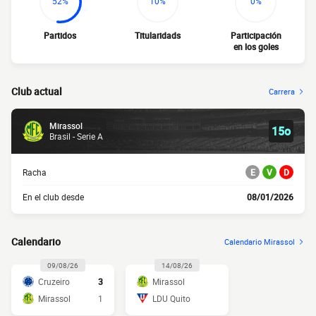
52%
10%
0%
Partidos
Titularidads
Participación
en los goles
Club actual
Carrera
Mirassol
15o
Brasil - Serie A
Racha
E
V
D
En el club desde
08/01/2026
Calendario
Calendario Mirassol
09/08/26
14/08/26
Cruzeiro
3
Mirassol
Mirassol
1
LDU Quito