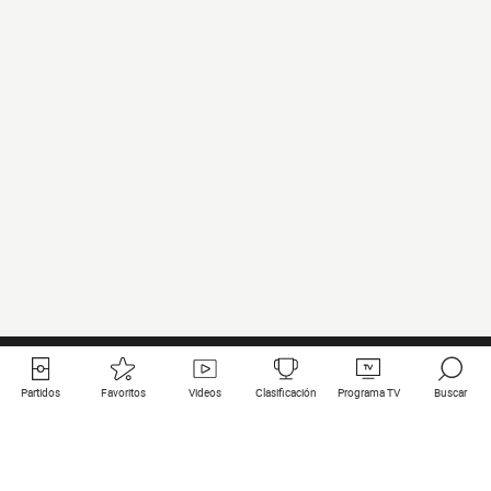
Partidos
Favoritos
Videos
Clasificación
Programa TV
Buscar
Enlaces útiles
Equipos
Todos los partidos
PSG
Partidos en directo
Bayern Munich