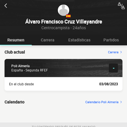
Álvaro Francisco Cruz Villayandre
Centrocampista - 24años
Resumen
Carrera
Estadísticas
Partidos
Club actual
Carrera
Poli Almería
-
España - Segunda RFEF
En el club desde
03/08/2023
Calendario
Calendario Poli Almería
TU CONTENIDO DESPUÉS DE ESTE ANUNCIO