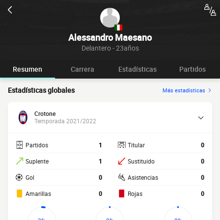
Alessandro Maesano
Delantero - 23años
Resumen
Carrera
Estadísticas
Partidos
Estadísticas globales
Más estadísticas
Crotone
Temporada 2021/2022
Partidos
1
Titular
0
Suplente
1
Sustituido
0
Gol
0
Asistencias
0
Amarillas
0
Rojas
0