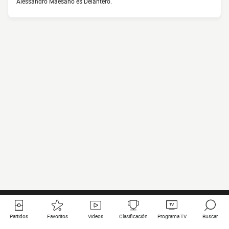
Alessandro Maesano es Delantero.
Partidos
Favoritos
Videos
Clasificación
Programa TV
Buscar