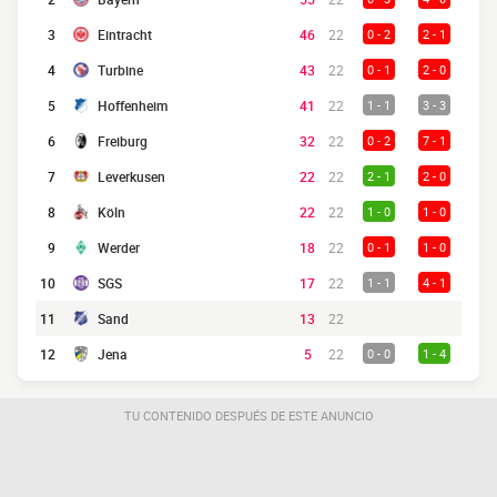
3
Eintracht
46
22
0 - 2
2 - 1
4
Turbine
43
22
0 - 1
2 - 0
5
Hoffenheim
41
22
1 - 1
3 - 3
6
Freiburg
32
22
0 - 2
7 - 1
7
Leverkusen
22
22
2 - 1
2 - 0
8
Köln
22
22
1 - 0
1 - 0
9
Werder
18
22
0 - 1
1 - 0
10
SGS
17
22
1 - 1
4 - 1
11
Sand
13
22
12
Jena
5
22
0 - 0
1 - 4
TU CONTENIDO DESPUÉS DE ESTE ANUNCIO