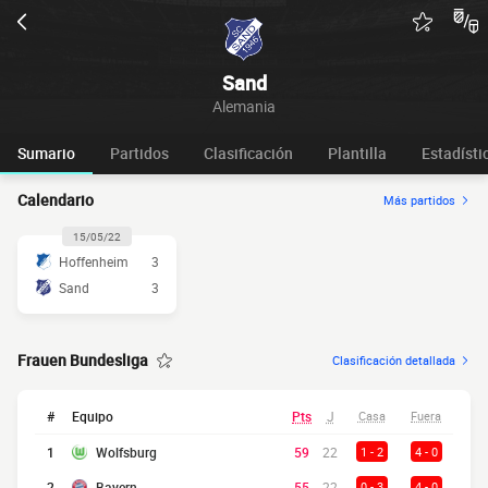
Sand
Alemania
Sumario
Partidos
Clasificación
Plantilla
Estadísti
Calendario
Más partidos
15/05/22
Hoffenheim
3
Sand
3
Frauen Bundesliga
Clasificación detallada
#
Equipo
Pts
J
Casa
Fuera
1
Wolfsburg
59
22
1 - 2
4 - 0
2
Bayern
55
22
0 - 3
4 - 0