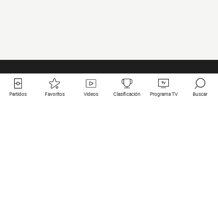
Partidos
Favoritos
Videos
Clasificación
Programa TV
Buscar
Enlaces útiles
Equipos
Todos los partidos
PSG
Partidos en directo
Bayern Munich
Últimos resultados
Real Madrid
Próximos partidos
Inter
Partidos en streaming
Juventus
Contacto
Manchester City
Menciones legales
Manchester United
Liverpool