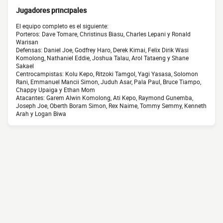
Jugadores principales
El equipo completo es el siguiente:
Porteros: Dave Tomare, Christinus Biasu, Charles Lepani y Ronald
Warisan
Defensas: Daniel Joe, Godfrey Haro, Derek Kimai, Felix Dirik Wasi
Komolong, Nathaniel Eddie, Joshua Talau, Arol Tataeng y Shane
Sakael
Centrocampistas: Kolu Kepo, Ritzoki Tamgol, Yagi Yasasa, Solomon
Rani, Emmanuel Mancii Simon, Juduh Asar, Pala Paul, Bruce Tiampo,
Chappy Upaiga y Ethan Mom
Atacantes: Garem Alwin Komolong, Ati Kepo, Raymond Gunemba,
Joseph Joe, Oberth Boram Simon, Rex Naime, Tommy Semmy, Kenneth
Arah y Logan Biwa