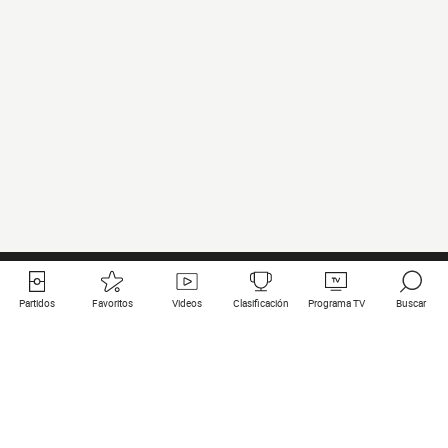
Partidos
Favoritos
Videos
Clasificación
Programa TV
Buscar
Enlaces útiles
Equipos
Todos los partidos
PSG
Partidos en directo
Bayern Munich
Últimos resultados
Real Madrid
Próximos partidos
Inter