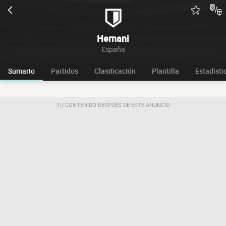
Hernani
España
Sumario
Partidos
Clasificación
Plantilla
Estadísti
TU CONTENIDO DESPUÉS DE ESTE ANUNCIO