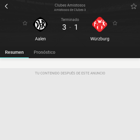
Clubes Amistosos
Amistosos de Clubes 3
Terminado
3
1
-
Aalen
Würzburg
Resumen
Pronóstico
TU CONTENIDO DESPUÉS DE ESTE ANUNCIO