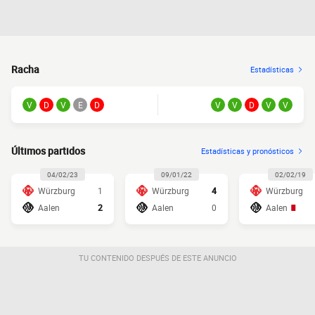
Racha
Estadísticas
V
D
V
E
D
V
V
D
V
V
Últimos partidos
Estadísticas y pronósticos
04/02/23
09/01/22
02/02/19
Würzburg
1
Würzburg
4
Würzburg
Aalen
2
Aalen
0
Aalen
TU CONTENIDO DESPUÉS DE ESTE ANUNCIO