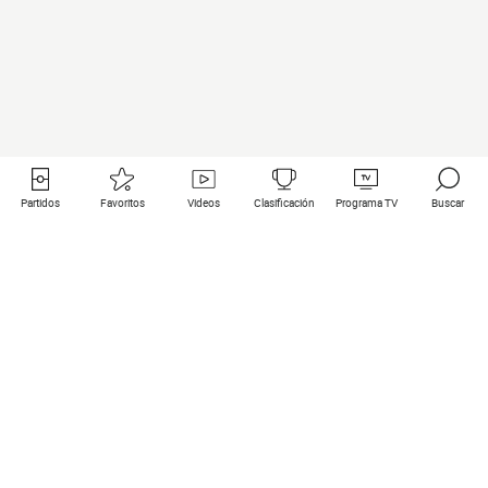
Partidos
Favoritos
Videos
Clasificación
Programa TV
Buscar
Enlaces útiles
Equipos
Todos los partidos
PSG
Partidos en directo
Bayern Munich
Últimos resultados
Real Madrid
Próximos partidos
Inter