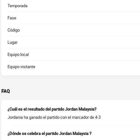
Temporada
Fase
Código
Lugar
Equipo local
Equipo visitante
FAQ
¿Cuál es el resultado del partido Jordan Malaysia?
Jordania ha ganado el partido con el marcador de 4-3
¿Dónde se celebra el partido Jordan Malaysia ?