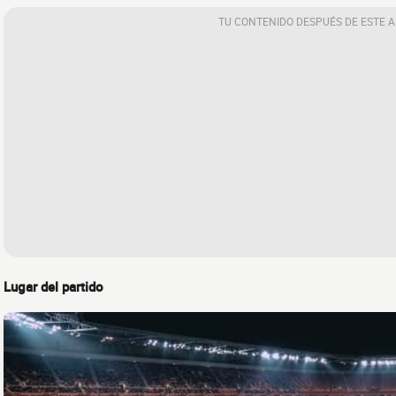
TU CONTENIDO DESPUÉS DE ESTE 
Lugar del partido