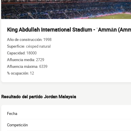
King Abdullah International Stadium - ʿAmmān (Am
Año de construcción:
1998
Superficie:
césped natural
Capacidad:
18000
Afluencia media:
2729
Afluencia máxima:
6339
% ocupación:
12
Resultado del partido Jordan Malaysia
Fecha
Competición