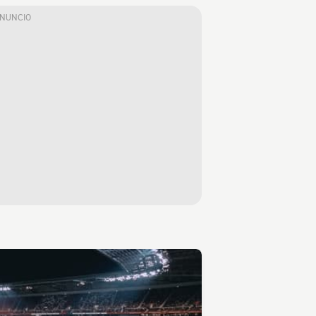
ANUNCIO