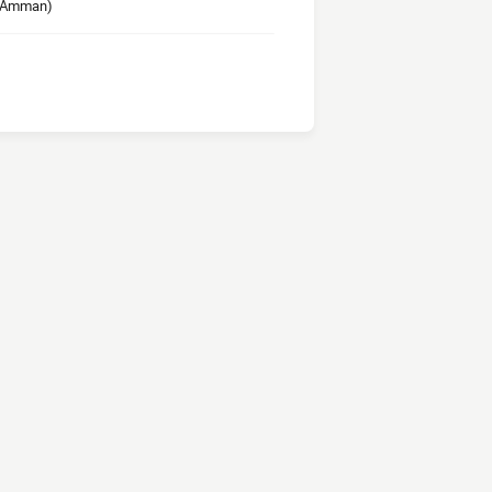
n (Amman)