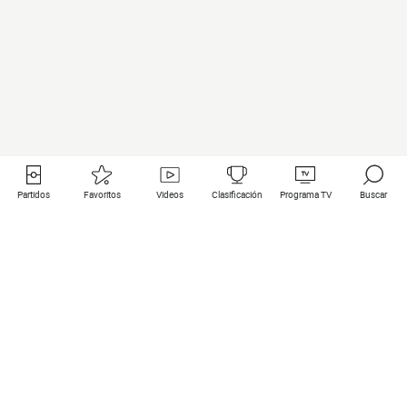
Partidos
Favoritos
Videos
Clasificación
Programa TV
Buscar
Enlaces útiles
Equipos
Todos los partidos
PSG
Partidos en directo
Bayern Munich
Últimos resultados
Real Madrid