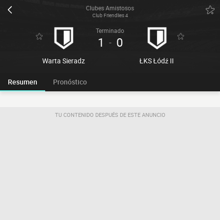
Clubes Amistosos
Club Friendlies 4
Terminado
1
0
-
Warta Sieradz
ŁKS Łódź II
Resumen
Pronóstico
TU CONTENIDO DESPUÉS DE ESTE ANUNCIO