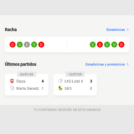
Racha
Estadísticas
D
V
E
V
D
V
D
V
V
D
Últimos partidos
Estadísticas y pronósticos
24/01/26
12/07/25
Ślęza
4
ŁKS Łódź II
3
Warta Sieradz
1
GKS
0
TU CONTENIDO DESPUÉS DE ESTE ANUNCIO