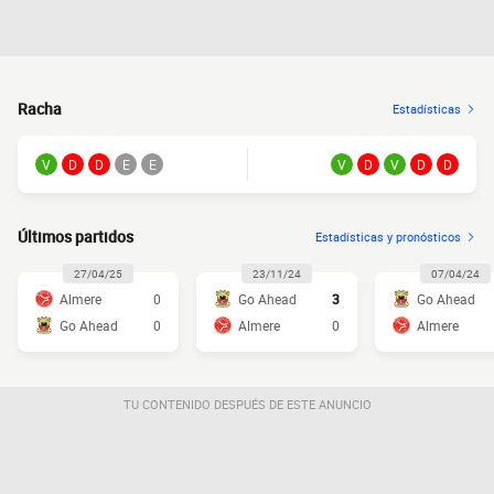
Racha
Estadísticas
V
D
D
E
E
V
D
V
D
D
Últimos partidos
Estadísticas y pronósticos
27/04/25
23/11/24
07/04/24
Almere
0
Go Ahead
3
Go Ahead
Go Ahead
0
Almere
0
Almere
TU CONTENIDO DESPUÉS DE ESTE ANUNCIO