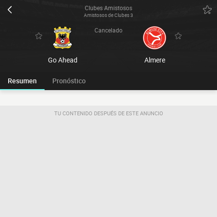
Clubes Amistosos
Amistosos de Clubes 3
Cancelado
Go Ahead
Almere
Resumen
Pronóstico
TU CONTENIDO DESPUÉS DE ESTE ANUNCIO