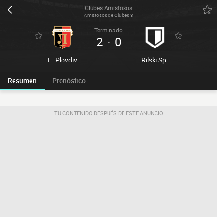
Clubes Amistosos
Amistosos de Clubes 3
Terminado
2
0
-
L. Plovdiv
Rilski Sp.
Resumen
Pronóstico
TU CONTENIDO DESPUÉS DE ESTE ANUNCIO