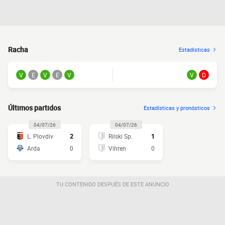
Racha
Estadísticas
V
E
V
E
V
V
D
Últimos partidos
Estadísticas y pronósticos
04/07/26
04/07/26
L. Plovdiv
2
Rilski Sp.
1
Arda
0
Vihren
0
TU CONTENIDO DESPUÉS DE ESTE ANUNCIO