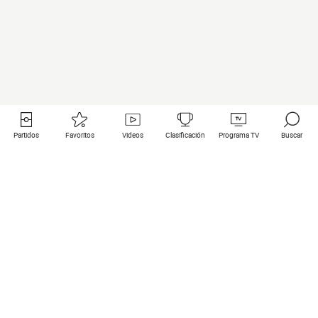
Partidos
Favoritos
Videos
Clasificación
Programa TV
Buscar
Enlaces útiles
Equipos
Todos los partidos
PSG
Partidos en directo
Bayern Munich
Últimos resultados
Real Madrid
Próximos partidos
Inter