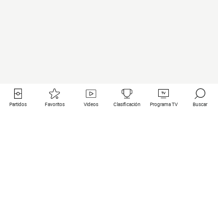
Partidos
Favoritos
Videos
Clasificación
Programa TV
Buscar
Enlaces útiles
Equipos
Todos los partidos
PSG
Partidos en directo
Bayern Munich
Últimos resultados
Real Madrid