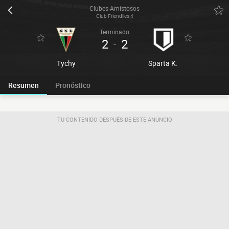
Clubes Amistosos
Club Friendlies 4
Terminado
2
2
-
Tychy
Sparta K.
Resumen
Pronóstico
TU CONTENIDO DESPUÉS DE ESTE ANUNCIO