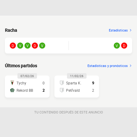
Racha
Estadísticas
D
V
V
D
V
V
D
Últimos partidos
Estadísticas y pronósticos
07/02/26
11/02/26
Tychy
0
Sparta K.
9
Rekord BB
2
Petřvald
2
TU CONTENIDO DESPUÉS DE ESTE ANUNCIO