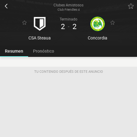
Clubes Amistosos
Club Friendlies 4
Terminado
2
2
-
CSA Steaua
Concordia
Resumen
Pronóstico
TU CONTENIDO DESPUÉS DE ESTE ANUNCIO