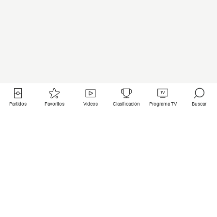
Partidos
Favoritos
Videos
Clasificación
Programa TV
Buscar
Enlaces útiles
Equipos
Todos los partidos
PSG
Partidos en directo
Bayern Munich
Últimos resultados
Real Madrid