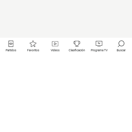
Partidos
Favoritos
Videos
Clasificación
Programa TV
Buscar
Enlaces útiles
Equipos
Todos los partidos
PSG
Partidos en directo
Bayern Munich
Últimos resultados
Real Madrid
Próximos partidos
Inter
Partidos en streaming
Juventus