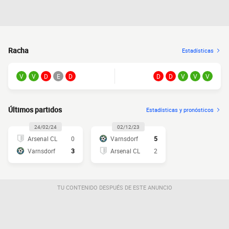
Racha
Estadísticas
V
V
D
E
D
D
D
V
V
V
Últimos partidos
Estadísticas y pronósticos
24/02/24
02/12/23
Arsenal CL
0
Varnsdorf
5
Varnsdorf
3
Arsenal CL
2
TU CONTENIDO DESPUÉS DE ESTE ANUNCIO