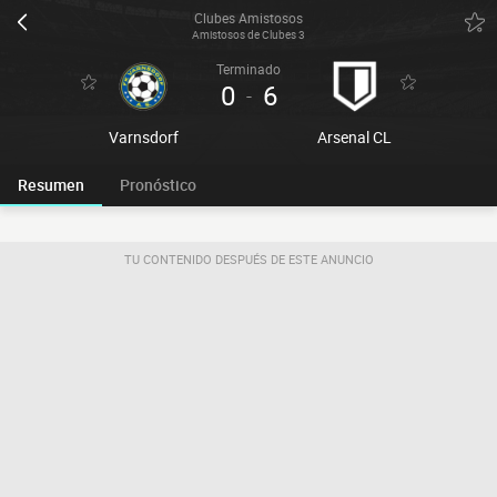
Clubes Amistosos
Amistosos de Clubes 3
Terminado
0
6
-
Varnsdorf
Arsenal CL
Resumen
Pronóstico
TU CONTENIDO DESPUÉS DE ESTE ANUNCIO