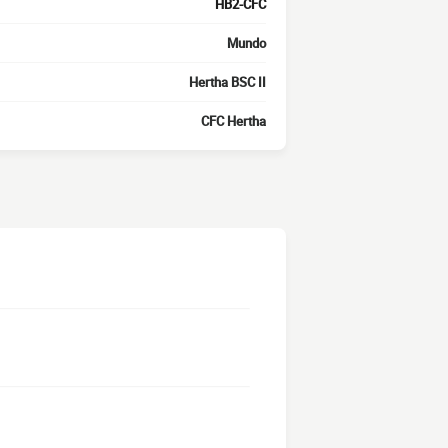
HB2-CFC
Mundo
Hertha BSC II
CFC Hertha