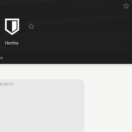
Hertha
co
ANUNCIO