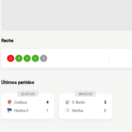
Racha
D
V
V
V
E
Últimos partidos
22/07/23
08/07/23
Cottbus
4
V. Berlín
3
Hertha II
1
Hertha
0