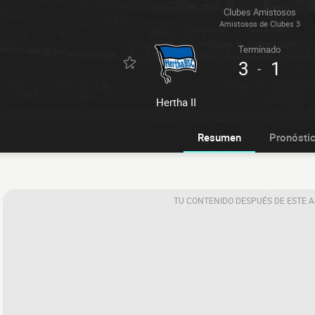
Clubes Amistosos
Amistosos de Clubes 3
Terminado
3
1
-
Hertha II
Resumen
Pronósti
TU CONTENIDO DESPUÉS DE ESTE 