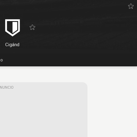
Cigánd
co
ANUNCIO