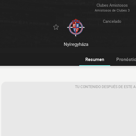
Clubes Amistosos
Amistosos de Clubes 3
Cancelado
Nyíregyháza
Resumen
Pronósti
TU CONTENIDO DESPUÉS DE ESTE 