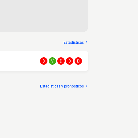
Estadísticas
D
V
D
D
D
Estadísticas y pronósticos