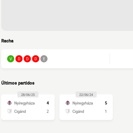
Racha
V
D
D
D
E
Últimos partidos
28/06/25
22/06/24
Nyíregyháza
4
Nyíregyháza
5
Cigánd
2
Cigánd
1