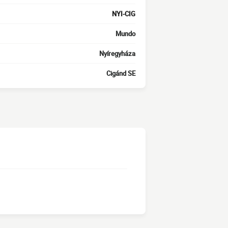
NYI-CIG
Mundo
Nyíregyháza
Cigánd SE