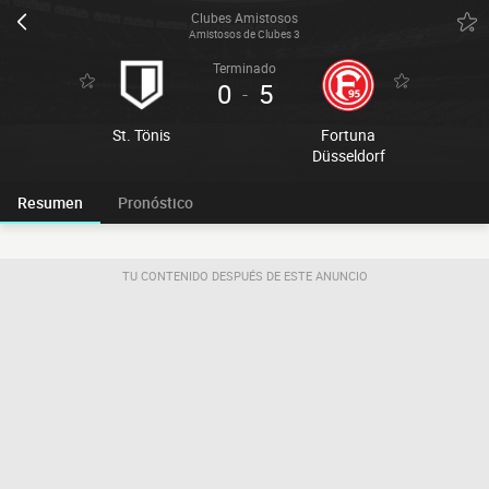
Clubes Amistosos
Amistosos de Clubes 3
Terminado
0
5
-
St. Tönis
Fortuna
Düsseldorf
Resumen
Pronóstico
TU CONTENIDO DESPUÉS DE ESTE ANUNCIO