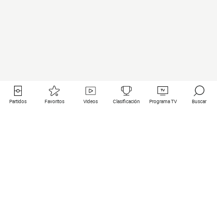
Partidos
Favoritos
Videos
Clasificación
Programa TV
Buscar
Enlaces útiles
Equipos
Todos los partidos
PSG
Partidos en directo
Bayern Munich