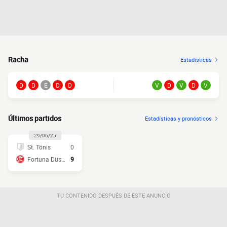
Racha
Estadísticas
D
D
E
D
D
V
D
V
D
V
Últimos partidos
Estadísticas y pronósticos
29/06/25
St. Tönis
0
Fortuna Düsseldorf
9
TU CONTENIDO DESPUÉS DE ESTE ANUNCIO