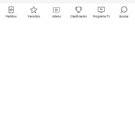
Partidos
Favoritos
Videos
Clasificación
Programa TV
Buscar
Enlaces útiles
Equipos
Todos los partidos
PSG
Partidos en directo
Bayern Munich
Últimos resultados
Real Madrid
Próximos partidos
Inter
Partidos en streaming
Juventus
Contacto
Manchester City
Menciones legales
Manchester United
Liverpool