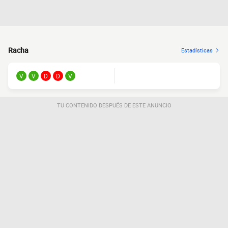
Racha
Estadísticas
V
V
D
D
V
FORM.
TU CONTENIDO DESPUÉS DE ESTE ANUNCIO