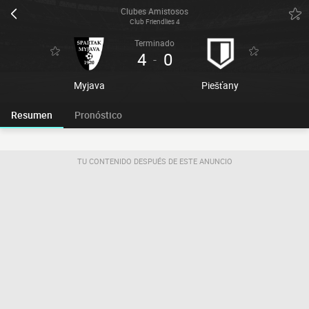
Clubes Amistosos
Club Friendlies 4
Terminado
4
0
-
Myjava
Piešťany
Resumen
Pronóstico
TU CONTENIDO DESPUÉS DE ESTE ANUNCIO