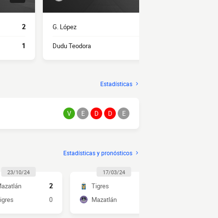
2
G. López
1
F. Reyes
1
Dudu Teodora
1
J. Vigón
Estadísticas
V
E
D
D
E
Estadísticas y pronósticos
23/10/24
17/03/24
01/10/2
azatlán
2
Tigres
5
Mazatlán
igres
0
Mazatlán
1
Tigres