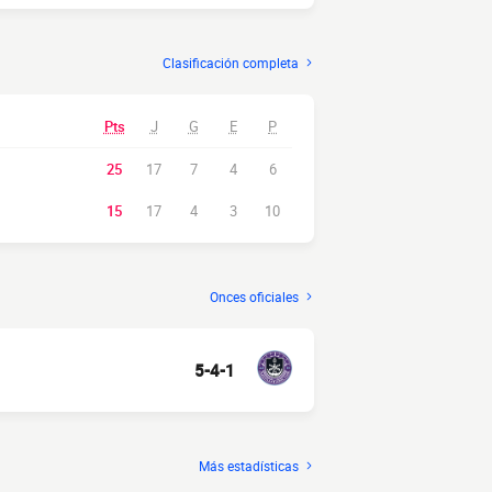
Clasificación completa
Pts
J
G
E
P
25
17
7
4
6
15
17
4
3
10
Onces oficiales
5-4-1
Más estadísticas