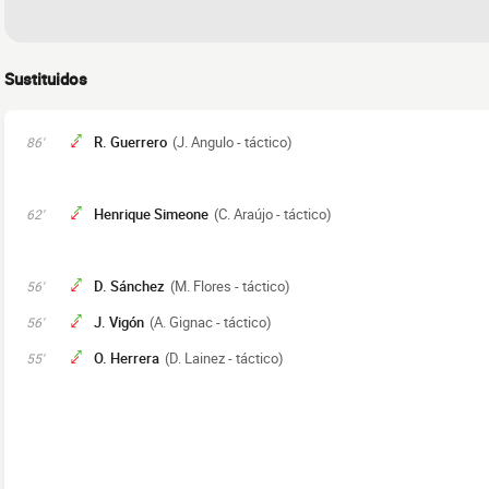
Sustituidos
R. Guerrero
(J. Angulo - táctico)
86'
Henrique Simeone
(C. Araújo - táctico)
62'
D. Sánchez
(M. Flores - táctico)
56'
J. Vigón
(A. Gignac - táctico)
56'
O. Herrera
(D. Lainez - táctico)
55'