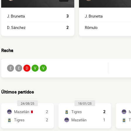
J. Brunetta
3
J. Brunetta
D. Sánchez
2
Rômulo
Racha
E
E
D
V
V
Últimos partidos
24/08/25
18/01/25
Mazatlán
2
Tigres
2
M
Tigres
2
Mazatlán
1
T