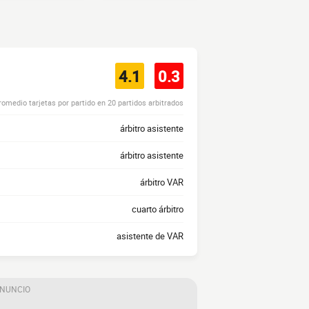
4.1
0.3
romedio tarjetas por partido en 20 partidos arbitrados
árbitro asistente
árbitro asistente
árbitro VAR
cuarto árbitro
asistente de VAR
ANUNCIO