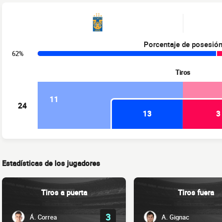
Porcentaje de posesió
62%
Tiros
11
24
13
3
Estadísticas de los jugadores
Tiros a puerta
Tiros fuera
3
Á. Correa
A. Gignac