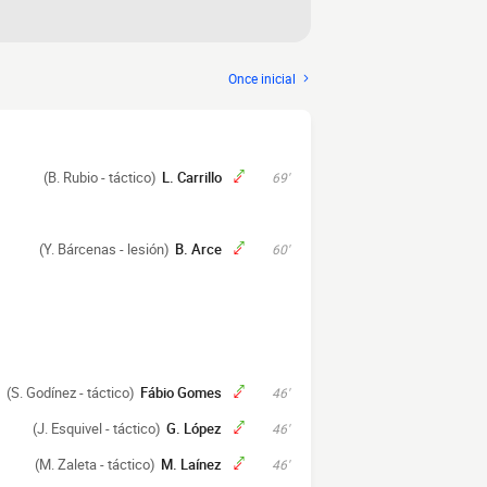
Once inicial
(B. Rubio - táctico)
L. Carrillo
69'
(Y. Bárcenas - lesión)
B. Arce
60'
(S. Godínez - táctico)
Fábio Gomes
46'
(J. Esquivel - táctico)
G. López
46'
(M. Zaleta - táctico)
M. Laínez
46'