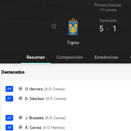
Primera División
17ª jornada
Terminado
5
1
-
Tigres
Resumen
Composición
Estadísticas
Destacados
O. Herrera
(A Á. Correa)
84'
D. Sánchez
(A Á. Correa)
81'
J. Brunetta
(A Á. Correa)
63'
Á. Correa
(A O. Herrera)
58'