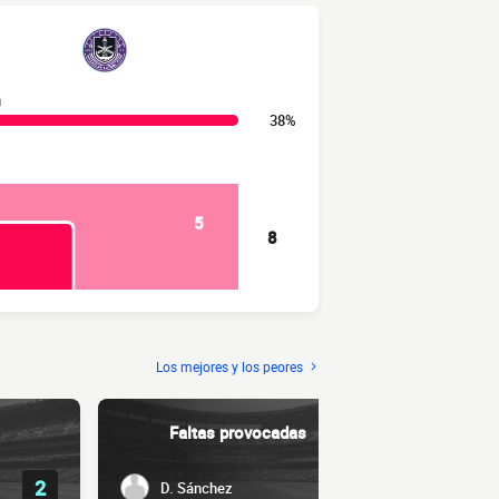
n
38%
5
8
Los mejores y los peores
Faltas provocadas
Ent
2
1
D. Sánchez
J. Día