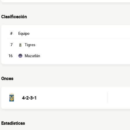
Clasificación
#
Equipo
7
Tigres
16
Mazatlán
Onces
4-2-3-1
Estadísticas