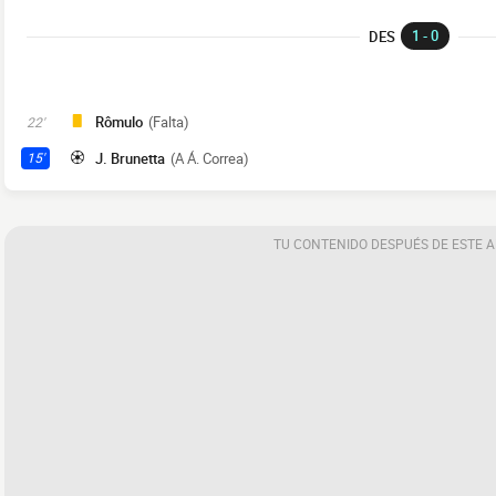
1 - 0
DES
Rômulo
(Falta)
22'
J. Brunetta
(A Á. Correa)
15'
TU CONTENIDO DESPUÉS DE ESTE 