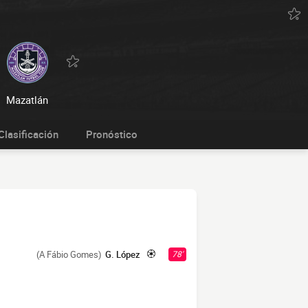
Mazatlán
Clasificación
Pronóstico
(A Fábio Gomes)
G. López
78'