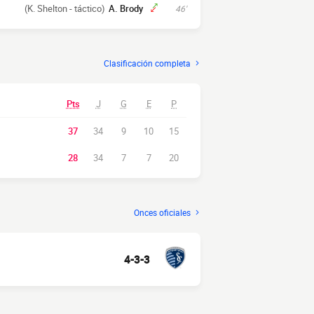
(K. Shelton - táctico)
A. Brody
46'
Clasificación completa
Pts
J
G
E
P
37
34
9
10
15
28
34
7
7
20
Onces oficiales
4-3-3