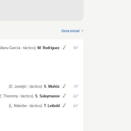
Once inicial
Manu García - táctico)
M. Rodríguez
90'
(D. Joveljić - táctico)
S. Muñóz
79'
E. Thommy - táctico)
S. Suleymanov
63'
(L. Ndenbe - táctico)
T. Leibold
63'