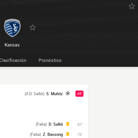
Kansas
Clasificación
Pronóstico
(A D. Sallói)
S. Muñóz
88'
(Falta)
D. Sallói
82'
(Falta)
Z. Bassong
76'