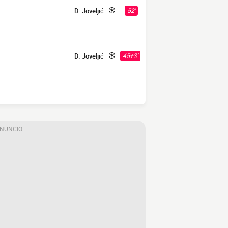
D. Joveljić
52'
D. Joveljić
45+3'
ANUNCIO