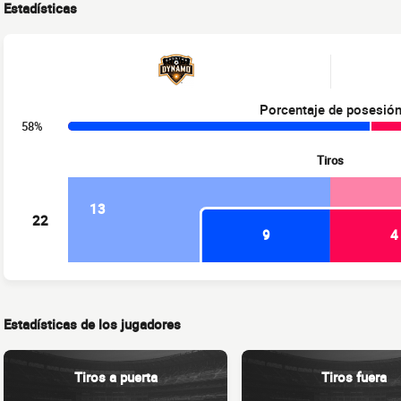
Estadísticas
Porcentaje de posesió
58%
Tiros
13
22
9
4
Estadísticas de los jugadores
Tiros a puerta
Tiros fuera