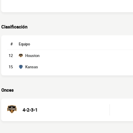
Clasificación
#
Equipo
12
Houston
15
Kansas
Onces
4-2-3-1