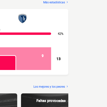
Más estadísticas
n
42%
9
13
Los mejores y los peores
Faltas provocadas
Ent