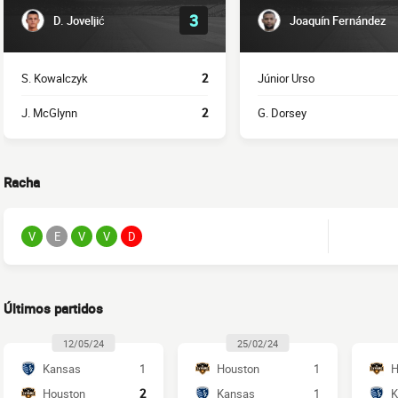
3
D. Joveljić
Joaquín Fernández
S. Kowalczyk
2
Júnior Urso
J. McGlynn
2
G. Dorsey
Racha
V
E
V
V
D
Últimos partidos
12/05/24
25/02/24
Kansas
1
Houston
1
H
Houston
2
Kansas
1
K