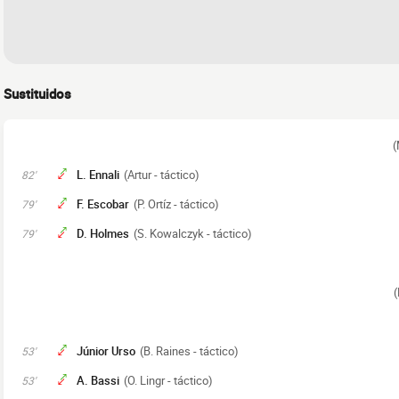
Sustituidos
(
L. Ennali
(Artur - táctico)
82'
F. Escobar
(P. Ortíz - táctico)
79'
D. Holmes
(S. Kowalczyk - táctico)
79'
(
Júnior Urso
(B. Raines - táctico)
53'
A. Bassi
(O. Lingr - táctico)
53'