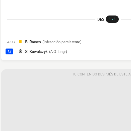
1 - 1
DES
B. Raines
(Infracción persistente)
45+1'
S. Kowalczyk
(A O. Lingr)
13'
TU CONTENIDO DESPUÉS DE ESTE 