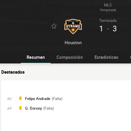
MLS
Temporada
Terminado
1
3
-
Houston
Resumen
Composición
Estadísticas
Destacados
Felipe Andrade
(Falta)
86'
G. Dorsey
(Falta)
84'