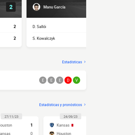
2
4
Manu García
Z. Ba
2
D. Sallói
2
Felipe Andra
2
S. Kowalczyk
2
Artur
Estadísticas
E
E
E
D
V
Estadísticas y pronósticos
27/11/23
24/09/23
09/07/2
ouston
1
Kansas
2
Houston
ansas
0
Houston
1
Kansas