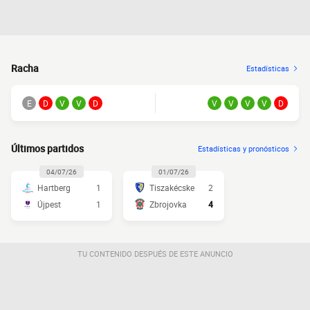
Racha
Estadísticas
E
D
V
V
D
V
V
V
V
D
Últimos partidos
Estadísticas y pronósticos
04/07/26
01/07/26
Hartberg
1
Tiszakécske
2
Újpest
1
Zbrojovka
4
TU CONTENIDO DESPUÉS DE ESTE ANUNCIO