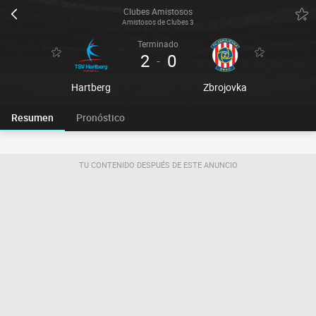
Clubes Amistosos
Amistosos de Clubes 3
Terminado
2
0
-
Hartberg
Zbrojovka
Resumen
Pronóstico
TU CONTENIDO DESPUÉS DE ESTE ANUNCIO