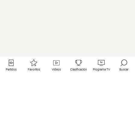
Partidos
Favoritos
Videos
Clasificación
Programa TV
Buscar
Enlaces útiles
Equipos
Todos los partidos
PSG
Partidos en directo
Bayern Munich