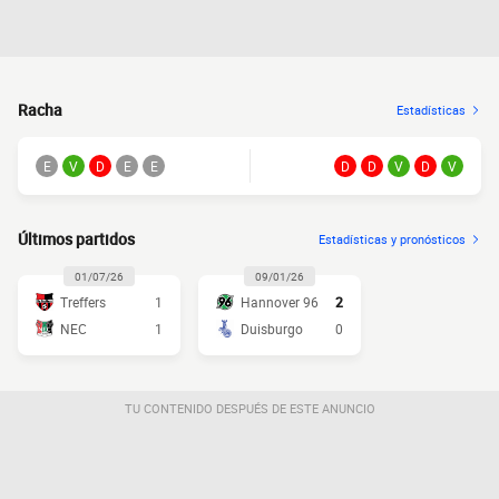
Racha
Estadísticas
E
V
D
E
E
D
D
V
D
V
Últimos partidos
Estadísticas y pronósticos
01/07/26
09/01/26
Treffers
1
Hannover 96
2
NEC
1
Duisburgo
0
TU CONTENIDO DESPUÉS DE ESTE ANUNCIO