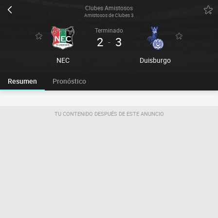
Clubes Amistosos
Amistosos de Clubes 3
Terminado
2
3
-
NEC
Duisburgo
Resumen
Pronóstico
TU CONTENIDO DESPUÉS DE ESTE ANUNCIO