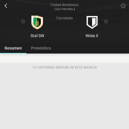
Clubes Amistosos
Club Friendlies 4
Cancelado
Stal SW
Wisła II
Resumen
Pronóstico
TU CONTENIDO DESPUÉS DE ESTE ANUNCIO