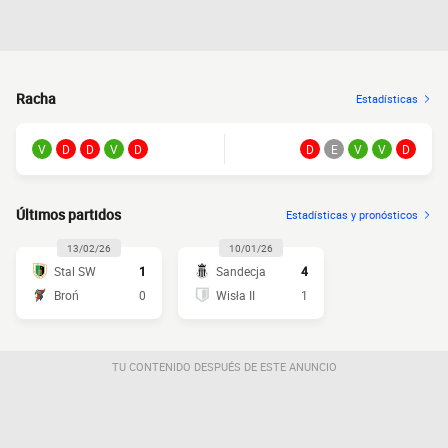
Racha
Estadísticas
V
D
D
V
D
D
E
V
V
D
Últimos partidos
Estadísticas y pronósticos
13/02/26
10/01/26
Stal SW
1
Sandecja
4
Broń
0
Wisła II
1
TU CONTENIDO DESPUÉS DE ESTE ANUNCIO