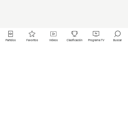
Partidos
Favoritos
Videos
Clasificación
Programa TV
Buscar
Enlaces útiles
Equipos
Todos los partidos
PSG
Partidos en directo
Bayern Munich
Últimos resultados
Real Madrid
Próximos partidos
Inter
Partidos en streaming
Juventus
Contacto
Manchester City
Menciones legales
Manchester United