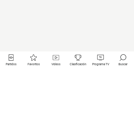
Partidos
Favoritos
Videos
Clasificación
Programa TV
Buscar
Enlaces útiles
Equipos
Todos los partidos
PSG
Partidos en directo
Bayern Munich
Últimos resultados
Real Madrid