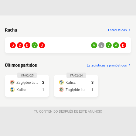
Racha
Estadísticas
D
D
D
V
D
V
E
V
V
D
Últimos partidos
Estadísticas y pronósticos
15/02/25
17/02/24
Zagłębie Lubin
2
Kalisz
3
Kalisz
1
Zagłębie Lubin
1
TU CONTENIDO DESPUÉS DE ESTE ANUNCIO