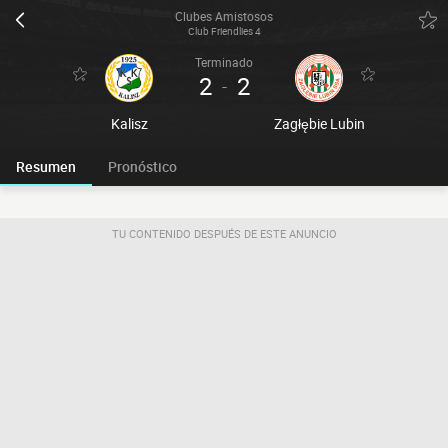
Clubes Amistosos
Club Friendlies 4
Terminado
2
2
-
Kalisz
Zagłębie Lubin
Resumen
Pronóstico
TU CONTENIDO DESPUÉS DE ESTE ANUNCIO