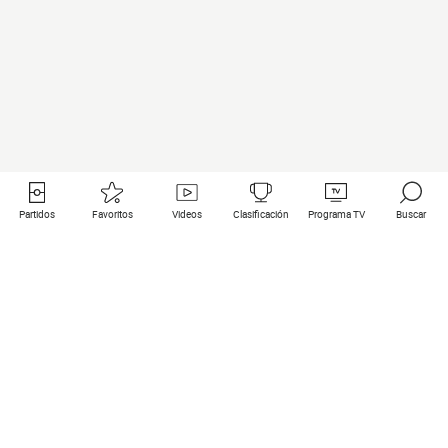
Partidos
Favoritos
Videos
Clasificación
Programa TV
Buscar
Enlaces útiles
Equipos
Todos los partidos
PSG
Partidos en directo
Bayern Munich
Últimos resultados
Real Madrid