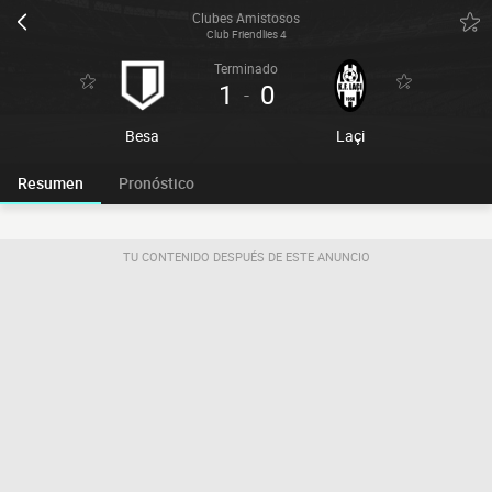
Clubes Amistosos
Club Friendlies 4
Terminado
1
0
-
Besa
Laçi
Resumen
Pronóstico
TU CONTENIDO DESPUÉS DE ESTE ANUNCIO