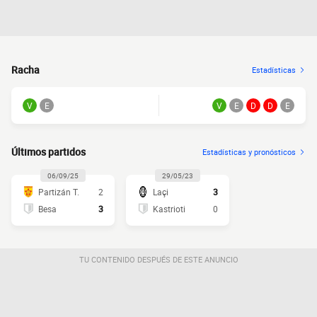
Racha
Estadísticas
V
E
V
E
D
D
E
Últimos partidos
Estadísticas y pronósticos
06/09/25
29/05/23
Partizán T.
2
Laçi
3
Besa
3
Kastrioti
0
TU CONTENIDO DESPUÉS DE ESTE ANUNCIO