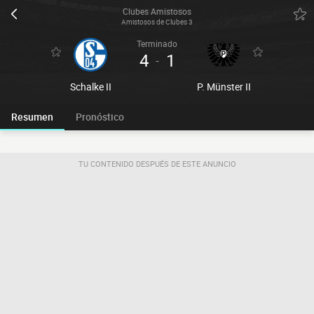
Clubes Amistosos
Amistosos de Clubes 3
Terminado
4
1
-
Schalke II
P. Münster II
Resumen
Pronóstico
TU CONTENIDO DESPUÉS DE ESTE ANUNCIO