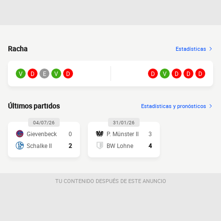
Racha
Estadísticas
V
D
E
V
D
D
V
D
D
D
Últimos partidos
Estadísticas y pronósticos
04/07/26
31/01/26
Gievenbeck
0
P. Münster II
3
Schalke II
2
BW Lohne
4
TU CONTENIDO DESPUÉS DE ESTE ANUNCIO