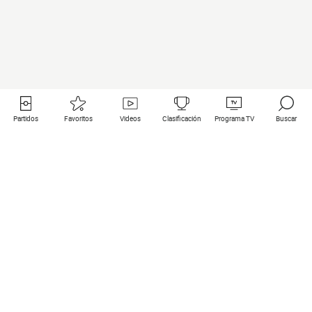
Partidos
Favoritos
Videos
Clasificación
Programa TV
Buscar
Enlaces útiles
Equipos
Todos los partidos
PSG
Partidos en directo
Bayern Munich
Últimos resultados
Real Madrid
Próximos partidos
Inter
Partidos en streaming
Juventus