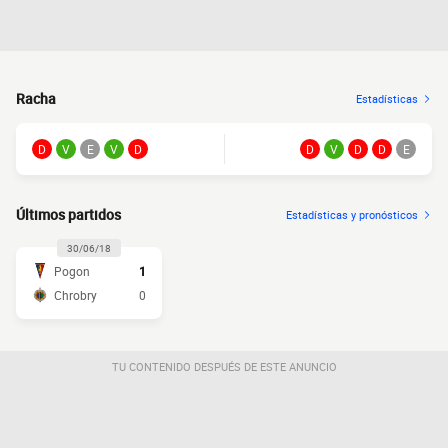
Racha
Estadísticas
D
V
E
V
D
D
V
D
D
E
Últimos partidos
Estadísticas y pronósticos
30/06/18
Pogon
1
Chrobry
0
TU CONTENIDO DESPUÉS DE ESTE ANUNCIO