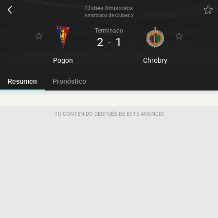
Clubes Amistosos
Amistosos de Clubes 3
Terminado
2
1
-
Pogon
Chrobry
Resumen
Pronóstico
TU CONTENIDO DESPUÉS DE ESTE ANUNCIO