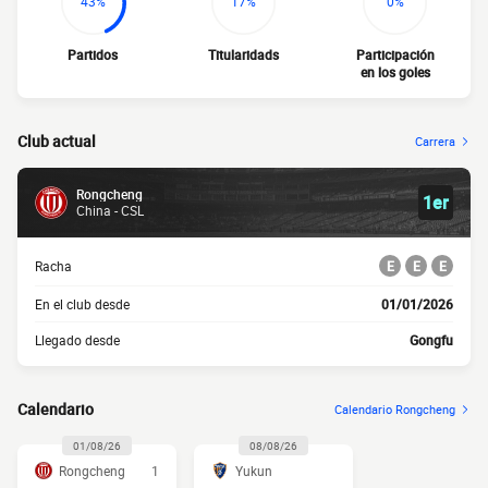
43%
17%
0%
Partidos
Titularidads
Participación
en los goles
Club actual
Carrera
Rongcheng
1er
China - CSL
Racha
E
E
E
En el club desde
01/01/2026
Llegado desde
Gongfu
Calendario
Calendario Rongcheng
01/08/26
08/08/26
Rongcheng
1
Yukun