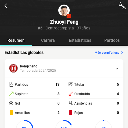
Zhuoyi Feng
#6 - Centrocampista - 37años
Resumen
Carrera
Estadísticas
Partidos
Estadísticas globales
Más estadísticas
Rongcheng
Temporada 2024/2025
Partidos
13
Titular
5
Suplente
8
Sustituido
4
Gol
0
Asistencias
0
Amarillas
2
Rojas
0