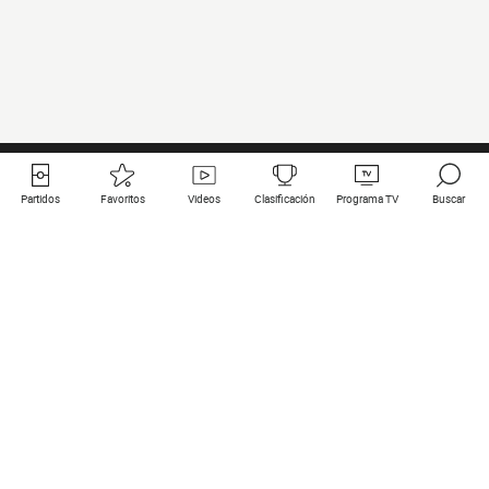
Partidos
Favoritos
Videos
Clasificación
Programa TV
Buscar
Enlaces útiles
Equipos
Todos los partidos
PSG
Partidos en directo
Bayern Munich
Últimos resultados
Real Madrid
Próximos partidos
Inter
Partidos en streaming
Juventus
Contacto
Manchester City
Menciones legales
Manchester United
Liverpool