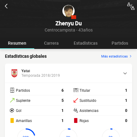
Zhenyu Du
Centrocampista - 43años
Resumen
Carrera
Estadísticas
Partidos
Estadísticas globales
Más estadísticas
Yatai
Temporada 2018/2019
Partidos
6
Titular
1
Suplente
5
Sustituido
1
Gol
1
Asistencias
0
Amarillas
1
Rojas
0