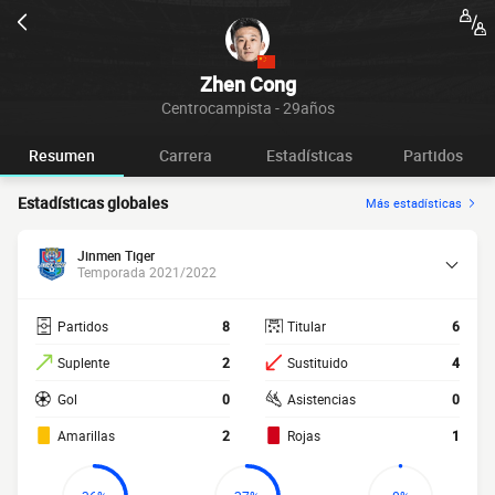
Zhen Cong
Centrocampista - 29años
Resumen
Carrera
Estadísticas
Partidos
Estadísticas globales
Más estadísticas
Jinmen Tiger
Temporada 2021/2022
Partidos
8
Titular
6
Suplente
2
Sustituido
4
Gol
0
Asistencias
0
Amarillas
2
Rojas
1