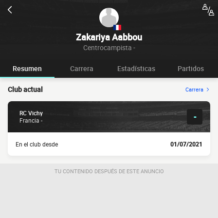
Zakariya Aabbou
Centrocampista -
Resumen
Carrera
Estadísticas
Partidos
Club actual
Carrera
RC Vichy
-
Francia -
En el club desde
01/07/2021
TU CONTENIDO DESPUÉS DE ESTE ANUNCIO