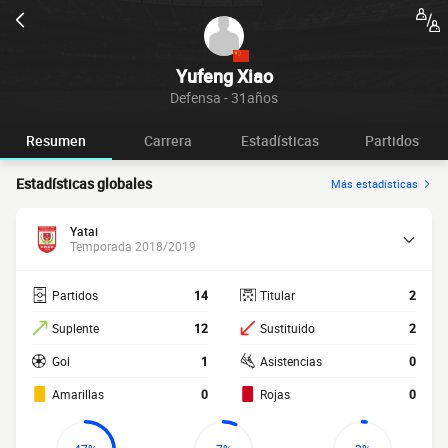
Yufeng Xiao
Defensa - 31años
Resumen
Carrera
Estadísticas
Partidos
Estadísticas globales
Más estadísticas
Yatai
Temporada 2018/2019
Partidos
14
Titular
2
Suplente
12
Sustituido
2
Gol
1
Asistencias
0
Amarillas
0
Rojas
0