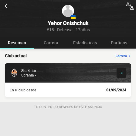
Yehor Onishchuk
#18 - Defensa - 17años
Resumen
Carrera
Estadísticas
Partidos
Club actual
Carrera
Shakhtar
-
Ucrania -
En el club desde
01/09/2024
TU CONTENIDO DESPUÉS DE ESTE ANUNCIO