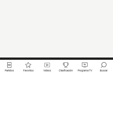
Partidos
Favoritos
Videos
Clasificación
Programa TV
Buscar
Enlaces útiles
Equipos
Todos los partidos
PSG
Partidos en directo
Bayern Munich
Últimos resultados
Real Madrid
Próximos partidos
Inter
Partidos en streaming
Juventus