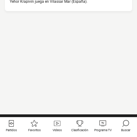
Yehor Krapivin juega en Vilassar Mar (España).
Partidos
Favoritos
Videos
Clasificación
Programa TV
Buscar