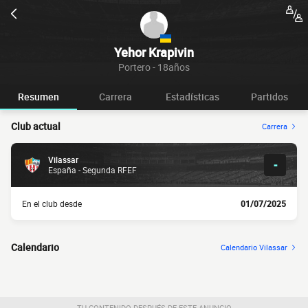
Yehor Krapivin
Portero - 18años
Resumen
Carrera
Estadísticas
Partidos
Club actual
Carrera
Vilassar
-
España - Segunda RFEF
En el club desde
01/07/2025
Calendario
Calendario Vilassar
TU CONTENIDO DESPUÉS DE ESTE ANUNCIO