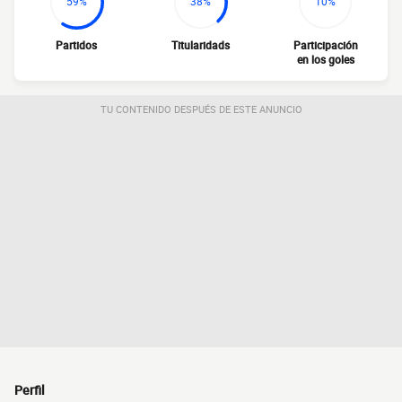
59%
38%
10%
Partidos
Titularidads
Participación
en los goles
TU CONTENIDO DESPUÉS DE ESTE ANUNCIO
Perfil