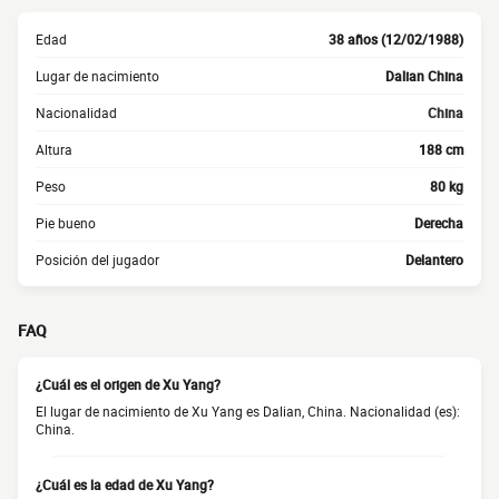
Edad
38 años (12/02/1988)
Lugar de nacimiento
Dalian China
Nacionalidad
China
Altura
188 cm
Peso
80 kg
Pie bueno
Derecha
Posición del jugador
Delantero
FAQ
¿Cuál es el origen de Xu Yang?
El lugar de nacimiento de Xu Yang es Dalian, China. Nacionalidad (es):
China.
¿Cuál es la edad de Xu Yang?