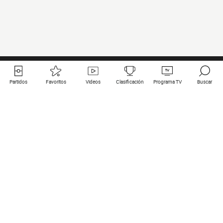
Partidos
Favoritos
Videos
Clasificación
Programa TV
Buscar
Enlaces útiles
Equipos
Todos los partidos
PSG
Partidos en directo
Bayern Munich
Últimos resultados
Real Madrid
Próximos partidos
Inter
Partidos en streaming
Juventus
Contacto
Manchester City
Menciones legales
Manchester United
Liverpool