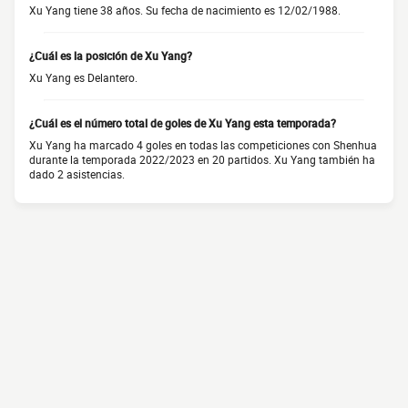
Xu Yang tiene 38 años. Su fecha de nacimiento es 12/02/1988.
¿Cuál es la posición de Xu Yang?
Xu Yang es Delantero.
¿Cuál es el número total de goles de Xu Yang esta temporada?
Xu Yang ha marcado 4 goles en todas las competiciones con Shenhua
durante la temporada 2022/2023 en 20 partidos. Xu Yang también ha
dado 2 asistencias.