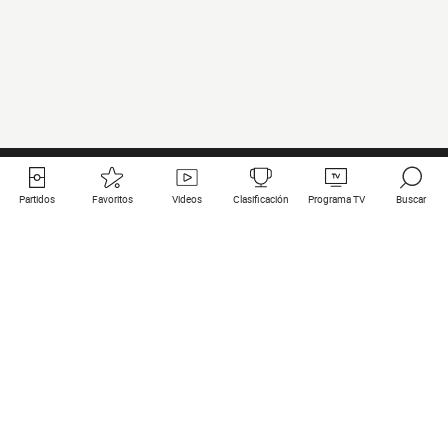
Partidos
Favoritos
Videos
Clasificación
Programa TV
Buscar
Enlaces útiles
Equipos
Todos los partidos
PSG
Partidos en directo
Bayern Munich
Últimos resultados
Real Madrid
Próximos partidos
Inter
Partidos en streaming
Juventus
Contacto
Manchester City
Menciones legales
Manchester United
Liverpool