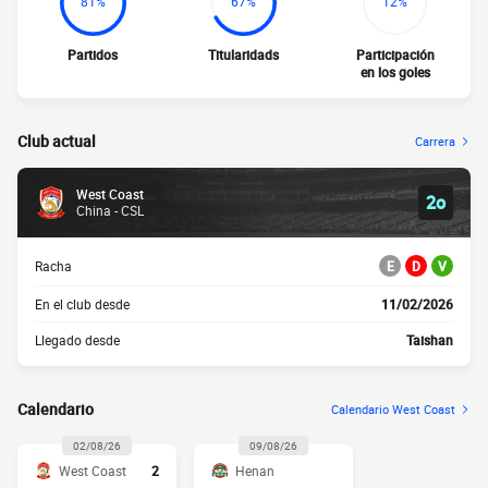
81%
67%
12%
Partidos
Titularidads
Participación
en los goles
Club actual
Carrera
West Coast
2o
China - CSL
Racha
E
D
V
En el club desde
11/02/2026
Llegado desde
Taishan
Calendario
Calendario West Coast
02/08/26
09/08/26
West Coast
2
Henan