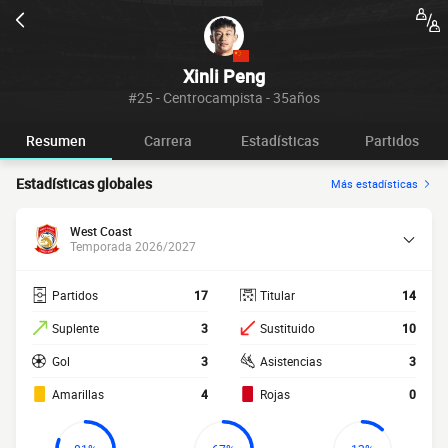
Xinli Peng
#25 - Centrocampista - 35años
Resumen
Carrera
Estadísticas
Partidos
Estadísticas globales
Más estadísticas
West Coast
Temporada 2026/2027
Partidos
17
Titular
14
Suplente
3
Sustituido
10
Gol
3
Asistencias
3
Amarillas
4
Rojas
0