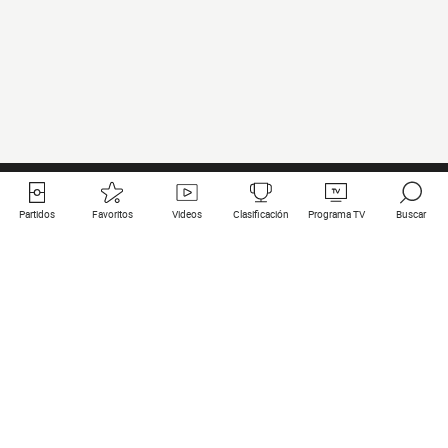
Partidos
Favoritos
Videos
Clasificación
Programa TV
Buscar
Enlaces útiles
Equipos
Todos los partidos
PSG
Partidos en directo
Bayern Munich
Últimos resultados
Real Madrid
Próximos partidos
Inter
Partidos en streaming
Juventus
Contacto
Manchester City
Menciones legales
Manchester United
Liverpool