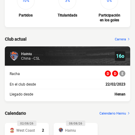
10%
3%
0%
Partidos
Titularidads
Participación
en los goles
Club actual
Carrera
Hainiu
16o
China - CSL
Racha
D
D
E
En el club desde
22/02/2023
Llegado desde
Henan
Calendario
Calendario Hainiu
02/08/26
08/08/26
West Coast
2
Hainiu