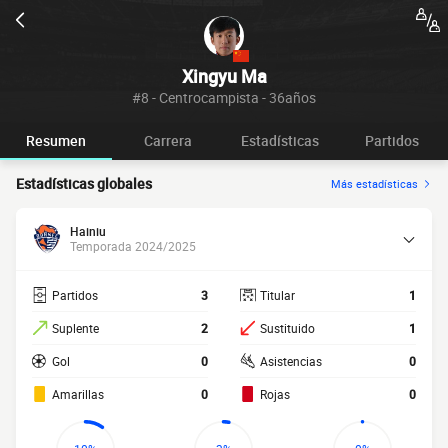
Xingyu Ma
#8 - Centrocampista - 36años
Resumen
Carrera
Estadísticas
Partidos
Estadísticas globales
Más estadísticas
Hainiu
Temporada 2024/2025
Partidos
3
Titular
1
Suplente
2
Sustituido
1
Gol
0
Asistencias
0
Amarillas
0
Rojas
0