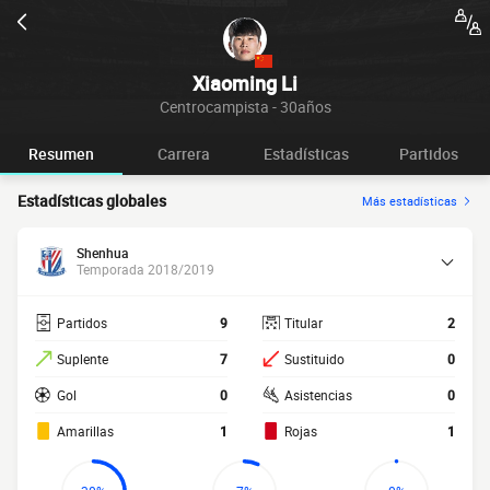
Xiaoming Li
Centrocampista - 30años
Resumen
Carrera
Estadísticas
Partidos
Estadísticas globales
Más estadísticas
Shenhua
Temporada 2018/2019
Partidos
9
Titular
2
Suplente
7
Sustituido
0
Gol
0
Asistencias
0
Amarillas
1
Rojas
1