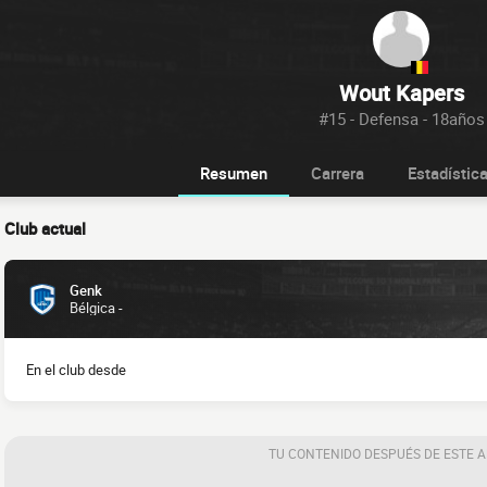
Wout Kapers
#15 - Defensa - 18años
Resumen
Carrera
Estadístic
Club actual
Genk
Bélgica -
En el club desde
TU CONTENIDO DESPUÉS DE ESTE 