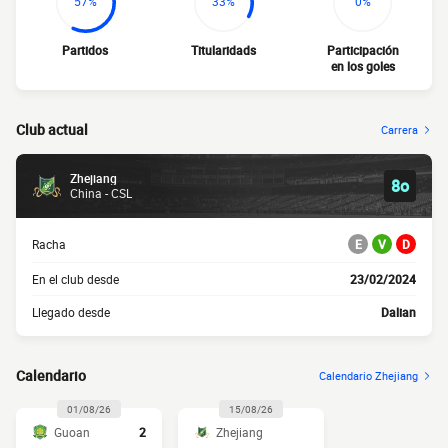
57%
33%
0%
Partidos
Titularidads
Participación
en los goles
Club actual
Carrera
Zhejiang
8o
China - CSL
Racha
E
V
D
En el club desde
23/02/2024
Llegado desde
Dalian
Calendario
Calendario Zhejiang
01/08/26
15/08/26
Guoan
2
Zhejiang