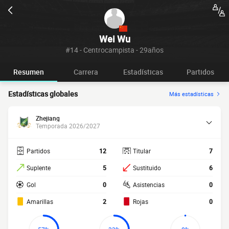
Wei Wu
#14 - Centrocampista - 29años
Resumen
Carrera
Estadísticas
Partidos
Estadísticas globales
Más estadísticas
Zhejiang
Temporada 2026/2027
Partidos
12
Titular
7
Suplente
5
Sustituido
6
Gol
0
Asistencias
0
Amarillas
2
Rojas
0