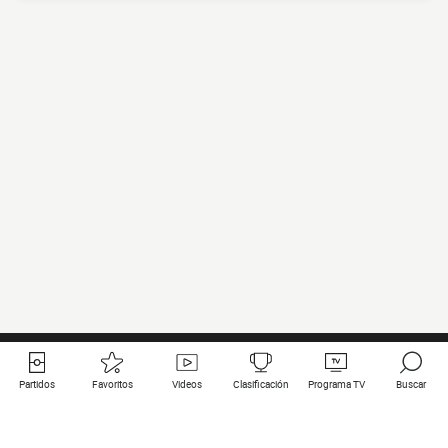
Partidos
Favoritos
Videos
Clasificación
Programa TV
Buscar
Enlaces útiles
Equipos