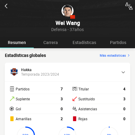
Wei Wang
Defensa - 37años
Resumen
Carrera
Estadísticas
Partidos
Estadísticas globales
Más estadísticas
Hakka
Temporada 2023/2024
Partidos
7
Titular
4
Suplente
3
Sustituido
3
Gol
0
Asistencias
0
Amarillas
2
Rojas
0