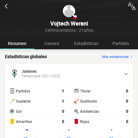
Vojtech Werani
Centrocampista - 21años
Resumen
Carrera
Estadísticas
Partidos
Estadísticas globales
Más estadísticas
Jablonec
Temporada 2021/2022
Partidos
1
Titular
0
Suplente
1
Sustituido
0
Gol
0
Asistencias
0
Amarillas
0
Rojas
0