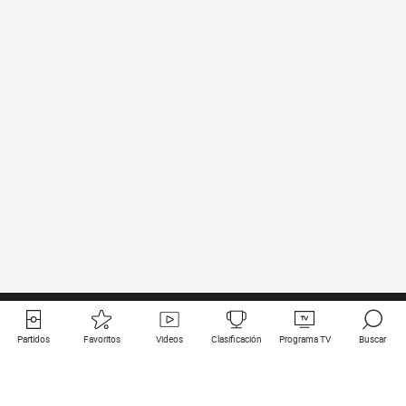
Partidos
Favoritos
Videos
Clasificación
Programa TV
Buscar
Enlaces útiles
Equipos
Todos los partidos
PSG