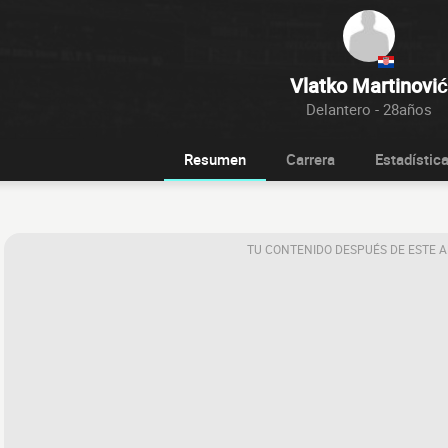
Vlatko Martinović
Delantero - 28años
Resumen
Carrera
Estadístic
TU CONTENIDO DESPUÉS DE ESTE 