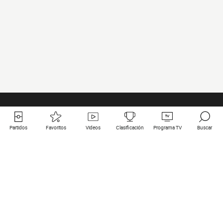
Partidos
Favoritos
Videos
Clasificación
Programa TV
Buscar
Enlaces útiles
Equipos
Todos los partidos
PSG
Partidos en directo
Bayern Munich
Últimos resultados
Real Madrid
Próximos partidos
Inter
Partidos en streaming
Juventus
Contacto
Manchester City
Menciones legales
Manchester United
Liverpool