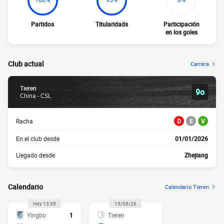
Partidos
Titularidads
Participación
en los goles
Club actual
Carrera
Tieren
9o
China - CSL
Racha
D
E
V
En el club desde
01/01/2026
Llegado desde
Zhejiang
Calendario
Calendario Tieren
Hoy 13:35
15/08/26
Yingbo
1
Tieren