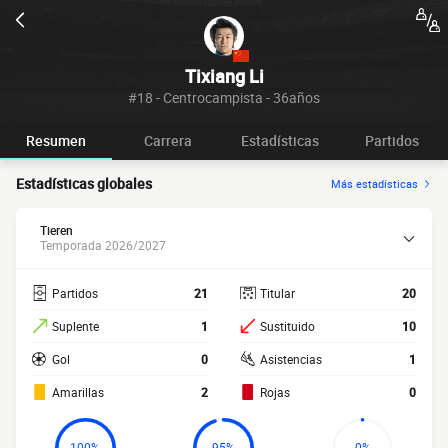
Tixiang Li
#18 - Centrocampista - 36años
Resumen
Carrera
Estadísticas
Partidos
Estadísticas globales
Más estadísticas
Tieren
Temporada 2026/2027
Partidos
21
Titular
20
Suplente
1
Sustituido
10
Gol
0
Asistencias
1
Amarillas
2
Rojas
0
100%
95%
0%