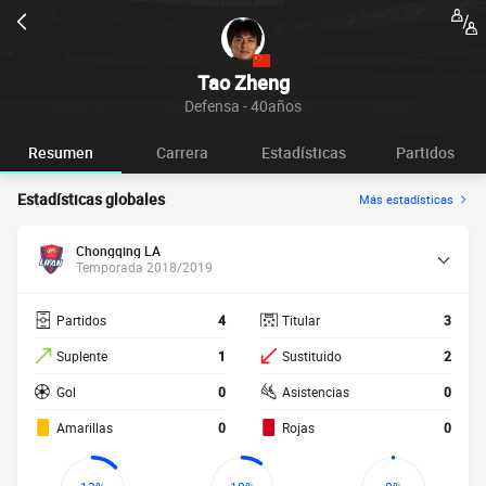
Tao Zheng
Defensa - 40años
Resumen
Carrera
Estadísticas
Partidos
Estadísticas globales
Más estadísticas
Chongqing LA
Temporada 2018/2019
Partidos
4
Titular
3
Suplente
1
Sustituido
2
Gol
0
Asistencias
0
Amarillas
0
Rojas
0