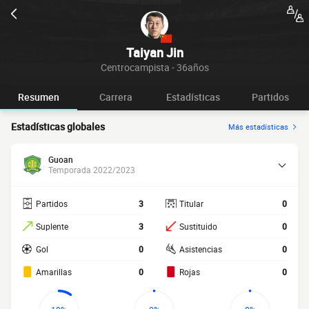
Taiyan Jin
Centrocampista - 36años
Resumen
Carrera
Estadísticas
Partidos
Estadísticas globales
Más estadísticas
Guoan
Temporada 2022/2023
Partidos
3
Titular
0
Suplente
3
Sustituido
0
Gol
0
Asistencias
0
Amarillas
0
Rojas
0